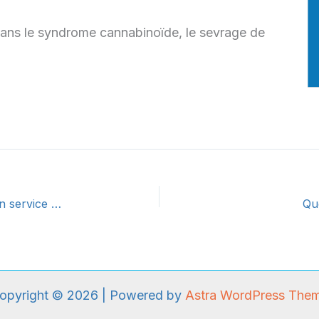
 dans le syndrome cannabinoïde, le sevrage de
Dépistage systématique des troubles sexuels en service d’addictologie : Quelle prévalence et quel impact des troubles sexuels comme facteur initial et de maintien de la consommation de substances psychoactives ?
Qu
opyright © 2026 | Powered by
Astra WordPress The